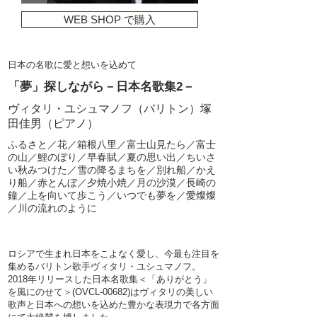
WEB SHOP で購入
日本の名歌に愛と想いを込めて
「夢」探しながら－日本名歌集2－
ヴィタリ・ユシュマノフ（バリトン）塚
田佳男（ピアノ）
ふるさと／花／箱根八里／富士山見たら／富士
の山／鯉のぼり／早春賦／夏の思い出／ちいさ
い秋みつけた／雪の降るまちを／別れ船／かえ
り船／赤とんぼ／夕焼小焼／月の沙漠／長崎の
鐘／上を向いて歩こう／いつでも夢を／愛燦燦
／川の流れのように
ロシアで生まれ日本をこよなく愛し、今最も注目を
集めるバリトン歌手ヴィタリ・ユシュマノフ。
2018年リリースした日本名歌集＜「ありがとう」
を風にのせて＞(OVCL-00682)はヴィタリの美しい
歌声と日本への想いを込めた豊かな表現力で各方面