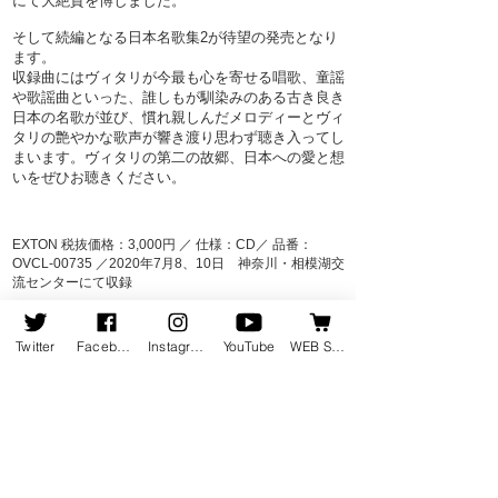
にて大絶賛を博しました。
そして続編となる日本名歌集2が待望の発売となり
ます。
収録曲にはヴィタリが今最も心を寄せる唱歌、童謡
や歌謡曲といった、誰しもが馴染みのある古き良き
日本の名歌が並び、慣れ親しんだメロディーとヴィ
タリの艶やかな歌声が響き渡り思わず聴き入ってし
まいます。ヴィタリの第二の故郷、日本への愛と想
いをぜひお聴きください。
EXTON 税抜価格：3,000円 ／ 仕様：CD／ 品番：
OVCL-00735 ／2020年7月8、10日 神奈川・相模湖交
流センターにて収録
2020年12月発売 ＞
Twitter
Facebook
Instagram
YouTube
WEB SHOP
ホーム
会社情報
会社概要
お知らせ
地図・アクセス
会社沿革
受賞歴
新譜情報
採用情報
​発売
中
​
お問い合わせ
​ウェブショップ