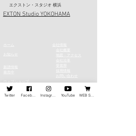
エクストン・スタジオ 横浜
EXTON Studio YOKOHAMA
ホーム
会社情報
会社概要
お知らせ
地図・アクセス
会社沿革
受賞歴
新譜情報
採用情報
​発売
中
​
お問い合わせ
​ウェブショップ
配信・ストリーミング
Twitter
Facebook
Instagram
YouTube
WEB SHOP
録音のご案内​
エクストンスタジオ
​
ライブ・レコーディング
​
東京
​
セッション録音
横浜
​
ディスク制作​
デザインワークス
​
映像制作
​
コーディネート