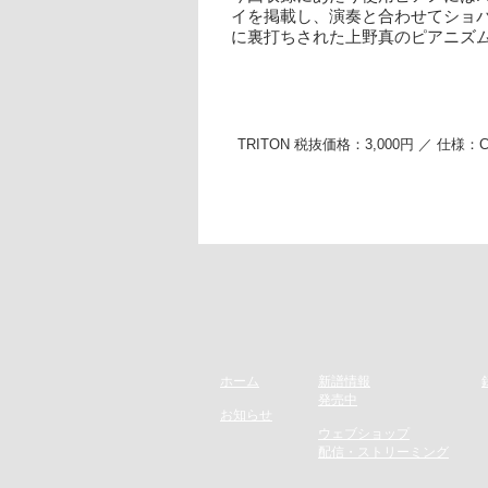
イを掲載し、演奏と合わせてショ
に裏打ちされた上野真のピアニズ
TRITON 税抜価格：3,000円 ／ 仕様
ホーム
新譜情報
​発売
中
お知らせ
​ウェブショップ
配信・ストリーミング