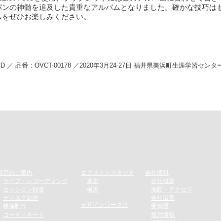
パンの神髄を追及した貴重なアルバムとなりました。確かな技巧は
ムをぜひお楽しみください。
：CD ／ 品番：OVCT-00178 ／2020年3月24-27日 福井県美浜町生涯学習
録音のご案内​
エクストンスタジオ
会社情報
​
ライブ・レコーディング
​
東京
会社概要
​
セッション録音
横浜
地図・アクセス
​
ディスク制作​
会社沿革
デザインワークス
​
映像制作
受賞歴
​
コーディネート
採用情報