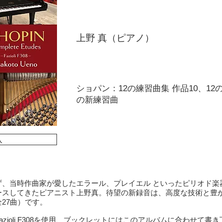
上野 真（ピアノ）
ショパン：12の練習曲集 作品10、12
の新練習曲
入
ず、当時作曲家が愛したエラール、プレイエル といったピリオド楽
ースしてきたピアニスト上野真。待望の新録音は、高度な技術と豊
27曲）です。
zioli F308を使用、ブックレットにはこのアルバムに合わせて