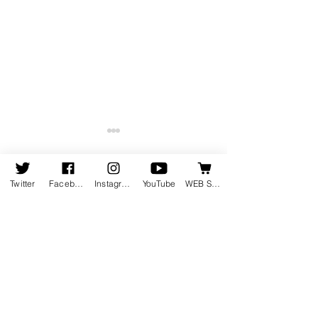
Twitter
Facebook
Instagram
YouTube
WEB SHOP
コメント
コメントを追加…
8月19日発売の新譜情報を
ピアニスト竹内
掲載しました
集動画が公開さ
ホーム
会社情報
会社概要