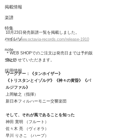
掲載情報
楽譜
特集
10月23日発売新譜一覧を掲載しました。
ハイレゾ
https://www.octavia-records.com/release-1910
note
＊WEB SHOPでのご注文は発売日までは予約販
SALE
売とさせていただきます。
採用情報
ワーグナー：《タンホイザー》
《トリスタンとイゾルデ》《神々の黄昏》《パ
ルジファル》
上岡敏之（指揮）
新日本フィルハーモニー交響楽団
そして、それが風であることを知った
神田 寛明 （フルート） 
佐々木 亮 （ヴィオラ） 
早川 りさこ （ハープ）