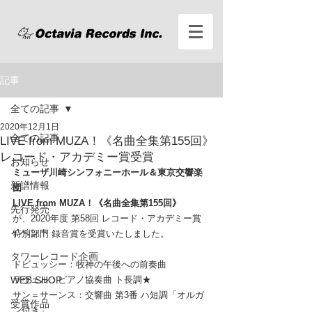
記事
全ての記事
2020年12月1日
全ての記事
LIVE from MUZA！《名曲全集第155回》
レコード・アカデミー賞受賞
お知らせ
ミューザ川崎シンフォニーホール＆東京交響楽
新譜情報
団
LIVE from MUZA！《名曲全集第155回》
先行発売
が、2020年度 第58回 レコード・アカデミー賞 
イベント
特別部門 録音賞を受賞いたしました。
タワーレコード企画
ドビュッシー：牧神の午後への前奏曲
WEB SHOP
ラヴェル：ピアノ協奏曲 ト長調★
サン＝サーンス：交響曲 第3番 ハ短調「オルガ
受賞作品
ン付き」