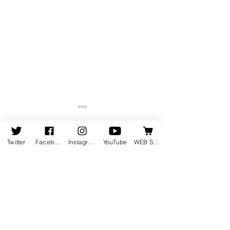
Twitter
Facebook
Instagram
YouTube
WEB SHOP
コメント
コメントを追加…
8月19日発売の新譜情報を
ピアニスト竹内
掲載しました
集動画が公開さ