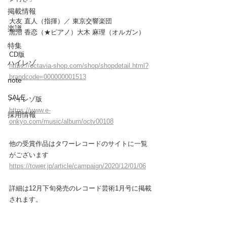
掲載情報
大友 直人（指揮）／ 東京交響楽団
楽譜
黒沼 香恋（★ピアノ）大木 麻理（オルガン）
特集
CD版
ハイレゾ
https://octavia-shop.com/shop/shopdetail.html?
brandcode=000000001513
note
SALE
ハイレゾ版
https://www.e-
採用情報
onkyo.com/music/album/octv00108
他の受賞作品はタワーレコードのサイトに一覧
がございます
https://tower.jp/article/campaign/2020/12/01/06
詳細は12月下旬発売のレコード芸術1月号に掲載
されます。