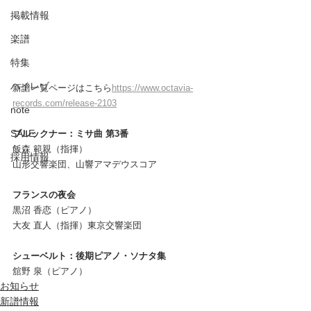
掲載情報
楽譜
特集
ハイレゾ
新譜一覧ページはこちら
https://www.octavia-
records.com/release-2103
note
SALE
ブルックナー：ミサ曲 第3番
飯森 範親（指揮）
採用情報
山形交響楽団、山響アマデウスコア
フランスの夜会
黒沼 香恋（ピアノ）
大友 直人（指揮）東京交響楽団 
シューベルト：後期ピアノ・ソナタ集
舘野 泉（ピアノ）
お知らせ
新譜情報