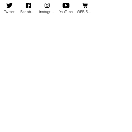
コメントを追加…
8月19日発売の新譜情報を
ピアニスト竹内
Twitter
Facebook
Instagram
YouTube
WEB SHOP
掲載しました
集動画が公開さ
ホーム
会社情報
会社概要
お知らせ
地図・アクセス
会社沿革
受賞歴
新譜情報
採用情報
​発売
中
​
お問い合わせ
​ウェブショップ
配信・ストリーミング
録音のご案内​
エクストンスタジオ
​
ライブ・レコーディング
​
東京
​
セッション録音
横浜
​
ディスク制作​
デザインワークス
​
映像制作
​
コーディネート
株式会社オクタヴィア・レコード