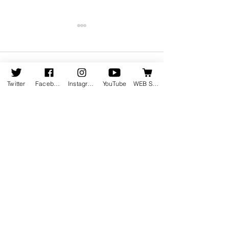
コメント
Twitter
Facebook
Instagram
YouTube
WEB SHOP
コメントを追加…
8月19日発売の新譜情報を
ピアニスト竹内
掲載しました
集動画が公開さ
ホーム
会社情報
会社概要
お知らせ
地図・アクセス
会社沿革
受賞歴
新譜情報
採用情報
​発売
中
​
お問い合わせ
​ウェブショップ
配信・ストリーミング