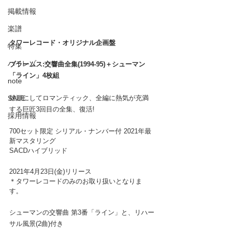
掲載情報
楽譜
タワーレコード・オリジナル企画盤
特集
ハイレゾ
ブラームス:交響曲全集(1994-95)＋シューマン
「ライン」4枚組
note
雄渾にしてロマンティック、全編に熱気が充満
SALE
する巨匠3回目の全集、復活!
採用情報
700セット限定 シリアル・ナンバー付 2021年最
新マスタリング
SACDハイブリッド
2021年4月23日(金)リリース
＊タワーレコードのみのお取り扱いとなりま
す。
シューマンの交響曲 第3番「ライン」と、リハー
サル風景(2曲)付き