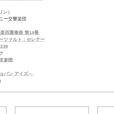
オリン）
ニー交響楽団
楽四重奏曲 第14番 
ーツァルト：セレナー
239
ク
弦楽団
―ショパン アイズ― 
）