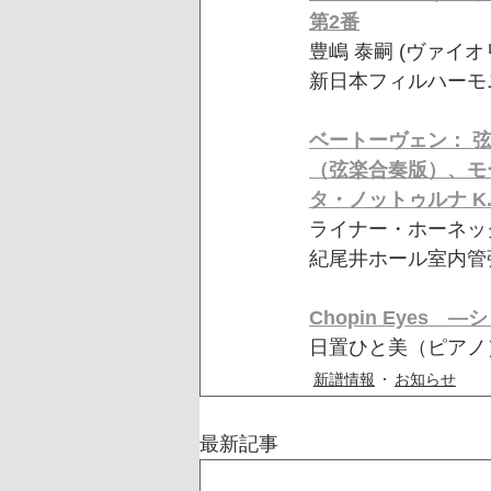
第2番
豊嶋 泰嗣 (ヴァイ
新日本フィルハーモ
ベートーヴェン： 弦
（弦楽合奏版）、モ
タ・ノットゥルナ K.
ライナー・ホーネッ
紀尾井ホール室内管
Chopin Eyes　
日置ひと美（ピアノ
新譜情報
お知らせ
最新記事