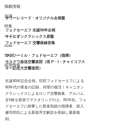
掲載情報
楽譜
タワーレコード・オリジナル企画盤
特集
フェドセーエフ 生誕90年企画
ハイレゾ
キャニオンクラシックス原盤
フェドセーエフ 交響曲録音集
note
SALE
ウラジーミル・フェドセーエフ（指揮）
モスクワ放送交響楽団（現 P・I・チャイコフス
採用情報
キー記念大交響楽団）
生誕90年記念企画。巨匠フェドセーエフによる
90年代の黄金の記録、待望の復活！キャニオン
クラシックスによるロシア交響曲集、アルバム
全5枚を新規でマスタリングの上、BOX化。フェ
ドセーエフに師事した新進気鋭の指揮者、坂入
健司郎氏による新規序文解説を収録し最新復
刻。