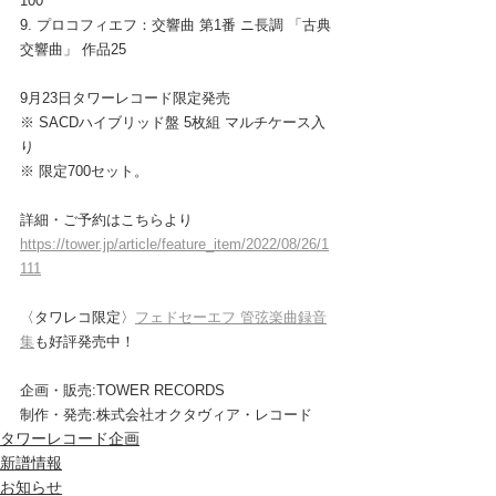
100
9. プロコフィエフ：交響曲 第1番 ニ長調 「古典
交響曲」 作品25
9月23日タワーレコード限定発売
※ SACDハイブリッド盤 5枚組 マルチケース入
り
※ 限定700セット。
詳細・ご予約はこちらより
https://tower.jp/article/feature_item/2022/08/26/1
111
〈タワレコ限定〉
フェドセーエフ 管弦楽曲録音
集
も好評発売中！
企画・販売:TOWER RECORDS
制作・発売:株式会社オクタヴィア・レコード
タワーレコード企画
新譜情報
お知らせ