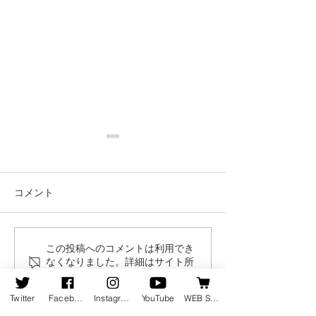
コメント
この投稿へのコメントは利用でき
8月19日発売の新譜情報を
ピアニスト竹内
なくなりました。詳細はサイト所
掲載しました
集動画が公開さ
有者にお問い合わせください。
Twitter
Facebook
Instagram
YouTube
WEB SHOP