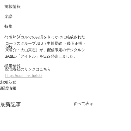
掲載情報
楽譜
特集
ハイレゾ
ミュージカルでの共演をきっかけに結成された
コーラスグループ
JBB（中川晃教 ・藤岡正明・
note
東啓介・
大山真志）が、配信限定のデジタルシ
SALE
ングル「アイドル」
を5/27発売しました。
採用情報
配信各社のリンクはこちら
https://ssm.lnk.to/Idol
お知らせ
新譜情報
すべて表示
最新記事