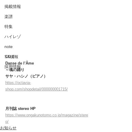
掲載情報
楽譜
特集
ハイレゾ
note
SALE
CD情報
Danse de l’Âme
採用情報
～魂の踊り　
サヤ・ハシノ（ピアノ）
https://octavia-
shop.com/shopdetail/000000001715/
月刊誌 stereo HP
https://www.ongakunotomo.co.jp/magazine/stere
o/
お知らせ