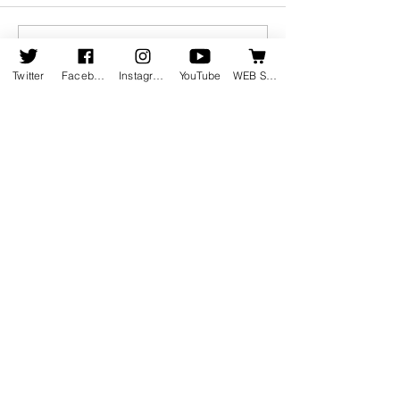
この投稿へのコメントは利用でき
8月19日発売の新譜情報を
ピアニスト竹内
なくなりました。詳細はサイト所
掲載しました
集動画が公開さ
Twitter
Facebook
Instagram
YouTube
WEB SHOP
有者にお問い合わせください。
ホーム
会社情報
会社概要
お知らせ
地図・アクセス
会社沿革
受賞歴
新譜情報
採用情報
​発売
中
​
お問い合わせ
​ウェブショップ
配信・ストリーミング
録音のご案内​
エクストンスタジオ
​
ライブ・レコーディング
​
東京
​
セッション録音
横浜
​
ディスク制作​
デザインワークス
​
映像制作