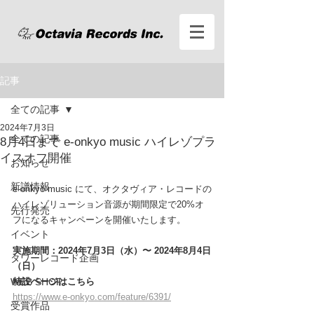
記事
全ての記事
2024年7月3日
全ての記事
8月4日まで e-onkyo music ハイレゾプラ
イスオフ開催
お知らせ
新譜情報
e-onkyo music にて、
オクタヴィア・レコードの
ハイレゾリューション
音源が期間限定で20%オ
先行発売
フになるキャンペーンを開催いたします。
イベント
実施期間：2024年7月3日（水）〜 2024年8月4日
タワーレコード企画
（日）
WEB SHOP
特設
ページはこちら
https://www.e-onkyo.com/feature/6391/
受賞作品