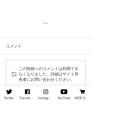
コメント
この投稿へのコメントは利用でき
8月19日発売の新譜情報を
ピアニスト竹内
なくなりました。詳細はサイト所
掲載しました
集動画が公開さ
有者にお問い合わせください。
Twitter
Facebook
Instagram
YouTube
WEB SHOP
ホーム
会社情報
会社概要
お知らせ
地図・アクセス
会社沿革
受賞歴
新譜情報