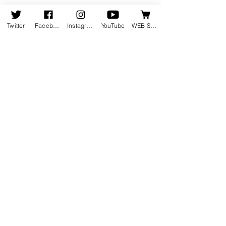
Twitter
Facebook
Instagram
YouTube
WEB SHOP
コメント
この投稿へのコメントは利用でき
なくなりました。詳細はサイト所
有者にお問い合わせください。
2月22日発売の新譜情報を掲載し
ました
ホーム
会社情報
会社概要
お知らせ
地図・アクセス
会社沿革
受賞歴
新譜情報
採用情報
​発売
中
​
お問い合わせ
​ウェブショップ