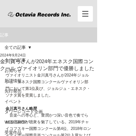
記事
全ての記事
2024年9月24日
全ての記事
金川真弓さんが2024年エネスク国際コン
クール ヴァイオリン部門で優勝しました
お知らせ
ヴァイオリニスト金川真弓さんが2024年ジョル
新譜情報
ジュ・エネスク国際コンクール
ヴァイオリン部
門において第1位及び、ジョルジュ・エネスク・
先行発売
ソナタ賞を受賞しました。
イベント
金川真弓さん略歴
タワーレコード企画
　音楽への専心と、豊潤かつ深い音色で奏でら
WEB SHOP
れる音楽性が聴衆を魅了している。2019年チャ
イコフスキー国際コンクール第4位、2018年ロン
受賞作品
＝ティボー国際音楽コンクール第2位入賞および