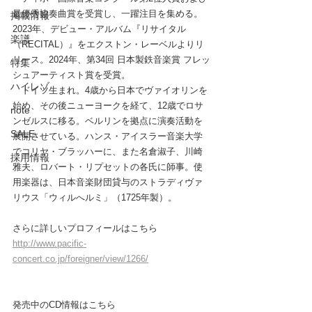
最優秀協奏曲賞を受賞し、一躍注目を集める。
掲載情報
2023年、デビュー・アルバム『リサイタル
楽譜
（RECITAL）』をエクストン・レーベルよりリ
リース。2024年、第34回 日本製鉄音楽賞 フレッ
特集
シュアーティスト賞を受賞。
ハイレゾ
　ドイツ生まれ。4歳から日本でヴァイオリンを
始め、その後ニューヨークを経て、12歳でロサ
note
ンゼルスに移る。ベルリンを拠点に演奏活動を
SALE
展開させている。ハンス・アイスラー音楽大学
でコリヤ・ブラッハーに、また名倉淑子、川崎
採用情報
雅夫、ロバート・リプセットの各氏に師事。使
用楽器は、日本音楽財団貸与のストラディヴァ
リウス「ウィルへルミ」（1725年製）。
さらに詳しいプロフィールはこちら
http://www.pacific-
concert.co.jp/foreigner/view/1266/
発売中のCD情報はこちら