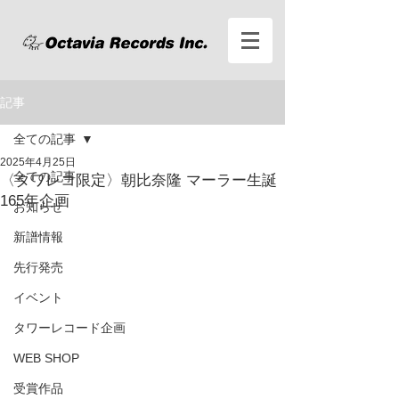
記事
全ての記事
2025年4月25日
全ての記事
〈タワレコ限定〉朝比奈隆 マーラー生誕
165年企画
お知らせ
新譜情報
先行発売
イベント
タワーレコード企画
WEB SHOP
受賞作品