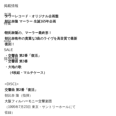
掲載情報
楽譜
タワーレコード・オリジナル企画盤
朝比奈隆 マーラー 生誕165年企画
特集
ハイレゾ
朝比奈隆の、マーラー最終形！
朝比奈晩年の貴重な3曲のライヴを高音質で最新
note
復刻！
SALE
・交響曲 第2番「復活」
採用情報
・交響曲 第3番
・大地の歌
　（4枚組・マルチケース）
<DISC1>
交響曲 第2番「復活」
朝比奈 隆（指揮）
大阪フィルハーモニー交響楽団
（1995年7月23日 東京・サントリーホールにて
収録）