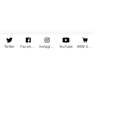
Twitter
Facebook
Instagram
YouTube
WEB SHOP
コメント
コメントを追加…
8月19日発売の新譜情報を
ピアニスト竹内
掲載しました
集動画が公開さ