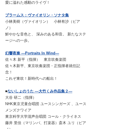
愛に溢れた感動のライヴ！
ブラームス：ヴァイオリン・ソナタ集
小林美樹（ヴァイオリン）　小林有沙（ピア
ノ）
鮮やかな音色と、 深みのある和音。 新たなステ
ージへの一歩。
幻響夜奏 ―Portraits In Wind―
佐々木 新平（指揮）　東京吹奏楽団
佐々木新平、東京吹奏楽団・正指揮者就任記
念！
これぞ東吹！新時代への船出！
■
ないしょのうた ―大竹くみ作品集２―
大谷 研二（指揮）　　　
NHK東京児童合唱団 ユースシンガーズ 、ユース
メンズクワイア
東京科学大学混声合唱団 コール・クライネス
藤井 里佳（マリンバ、打楽器）斎木 ユリ（ピア