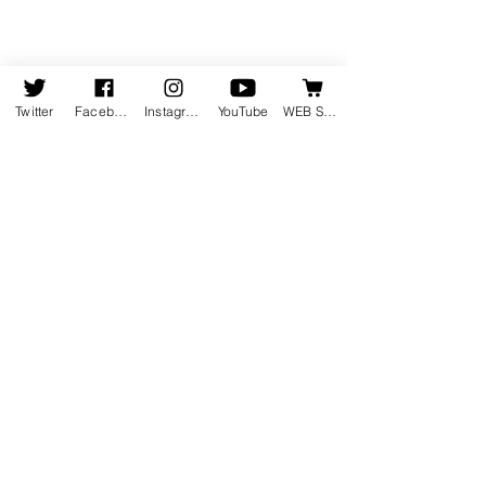
Twitter
Facebook
Instagram
YouTube
WEB SHOP
コメント
この投稿へのコメントは利用でき
なくなりました。詳細はサイト所
有者にお問い合わせください。
11月19日発売の新譜情報を掲載
しました
ホーム
会社情報
会社概要
お知らせ
地図・アクセス
会社沿革