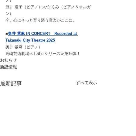
ノ）
浅井 道子（ピアノ）大竹 くみ（ピアノ＆オルガ
ン）
今、心にそっと寄り添う音楽がここに。
■
奥井 紫麻 IN CONCERT　Recorded at 
Takasaki City Theatre 2025
奥井 紫麻（ピアノ）
高崎芸術劇場≪T-Shotシリーズ≫第16弾！
お知らせ
新譜情報
すべて表示
最新記事