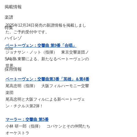
掲載情報
楽譜
2025年12月24日発売の新譜情報を掲載しまし
特集
た。ご予約受付中です。
ハイレゾ
ベートーヴェン：交響曲 第9番「合唱」
note
ジョナサン・ノット（指揮）　東京交響楽団ノ
SALE
ット＆東響による、新たなるベートーヴェンの
世界。
採用情報
ベートーヴェン：交響曲第3番「英雄」＆第4番
尾高忠明（指揮）　大阪フィルハーモニー交響
楽団
尾高忠明と大阪フィルによる新ベートーヴェ
ン・チクルス第2弾！
マーラー：交響曲 第5番
小林 研一郎（指揮）　コバケンとその仲間たち
オーケストラ