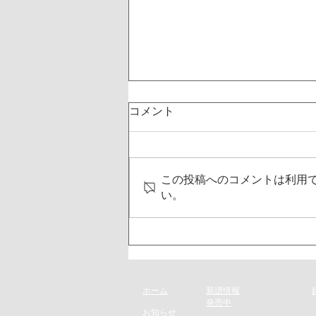
コメント
この投稿へのコメントは利用
い。
4月22日発売の新譜情報を掲
載しました
ホーム
新譜情報
​発売
中
お知らせ