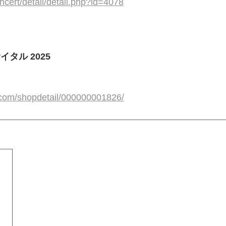
concert/detail/detail.php?id=4078
タル 2025
p.com/shopdetail/000000001826/