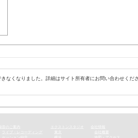
できなくなりました。詳細はサイト所有者にお問い合わせくだ
録音のご案内​
エクストンスタジオ
会社情報
​
ライブ・レコーディング
​
東京
会社概要
​
セッション録音
横浜
地図・アクセス