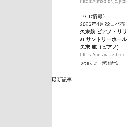
https://tmso.or.jp/j/
〈CD情報〉
2026年4月22日発売
久末航 ピアノ・リサイ
at サントリーホール
久末 航（ピアノ)
https://octavia-sho
お知らせ
新譜情報
最新記事