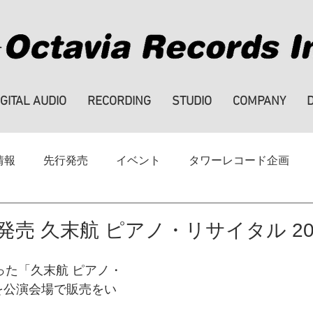
IGITAL AUDIO
RECORDING
STUDIO
COMPANY
情報
先行発売
イベント
タワーレコード企画
ハイレゾ
note
SALE
採用情報
発売 久末航 ピアノ・リサイタル 20
った「久末航 ピアノ・
」を公演会場で販売をい