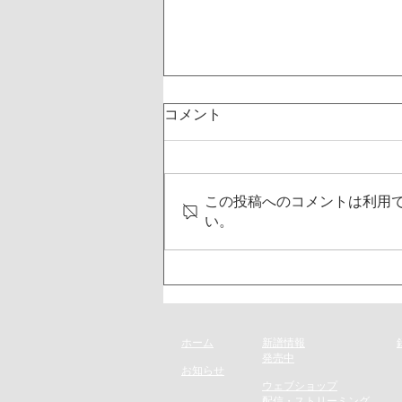
コメント
この投稿へのコメントは利用
い。
8月16日 タワーレコード渋谷
店にて「大久保瑠名 IN
CONCERT」イベント開催
ホーム
新譜情報
​発売
中
お知らせ
​ウェブショップ
配信・ストリーミング