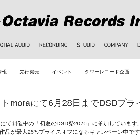
IGITAL AUDIO
RECORDING
STUDIO
COMPANY
情報
先行発売
イベント
タワーレコード企画
ハイレゾ
note
SALE
採用情報
トmoraにて6月28日までDSDプ
a
にて開催中の「初夏のDSD祭2026」に参加しています
D作品が最大25%プライスオフになるキャンペーン中で