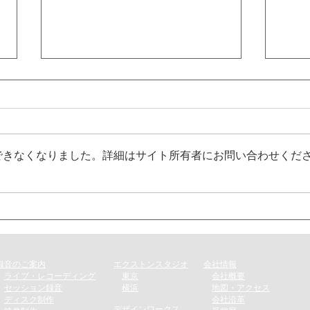
できなくなりました。詳細はサイト所有者にお問い合わせくだ
8月19日発売の新譜情報を掲
ピア
載しました
画が
録音のご案内​
エクストンスタジオ
会社情報
​
ライブ・レコーディング
​
東京
会社概要
​
セッション録音
横浜
地図・アクセス
​
ディスク制作​
会社沿革
デザインワークス