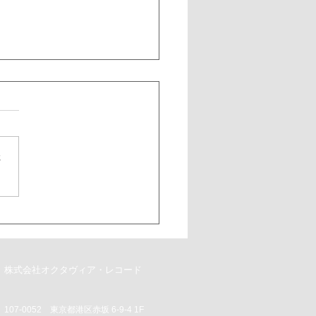
さ
ニスト竹内麻優の特集動
公開されました
株式会社オクタヴィア・レコード
107‐0052 東京都港区赤坂 6‐9‐4 1F