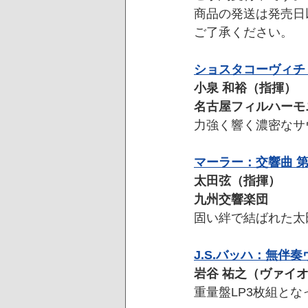
商品の発送は発売日
ご了承ください。
ショスタコーヴィチ
小泉 和裕（指揮）
名古屋フィルハーモ
力強く響く濃密なサ
マーラー：交響曲 第
太田弦（指揮）
九州交響楽団
固い絆で結ばれた太
J.S.バッハ：無伴
岩谷 祐之（ヴァイ
重量盤LP3枚組と