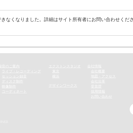
できなくなりました。詳細はサイト所有者にお問い合わせくだ
録音のご案内​
エクストンスタジオ
会社情報
​
ライブ・レコーディング
​
東京
会社概要
​
セッション録音
横浜
地図・アクセス
​
ディスク制作​
会社沿革
デザインワークス
​
映像制作
受賞歴
​
コーディネート
採用情報
​
お問い合わせ
ERVED.