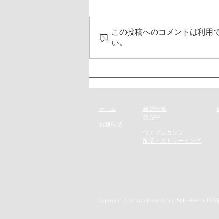
この投稿へのコメントは利用
い。
5月20日発売の新譜情報を掲
載しました
ホーム
新譜情報
​発売
中
お知らせ
​ウェブショップ
配信・ストリーミング
Copyright © Octavia Records Inc. ALL RIGHTS RES