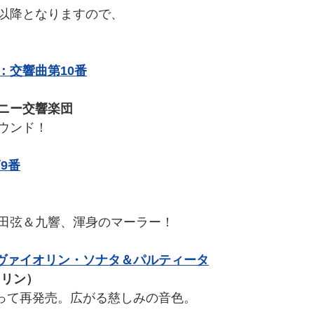
以降となりますので、
：交響曲第10番
ニー交響楽団
ウンド！
9番
田弦＆九響、渾身のマーラー！
奏ヴァイオリン・ソナタ＆パルティータ
オリン）
なって再発売。広がる慈しみの音色。