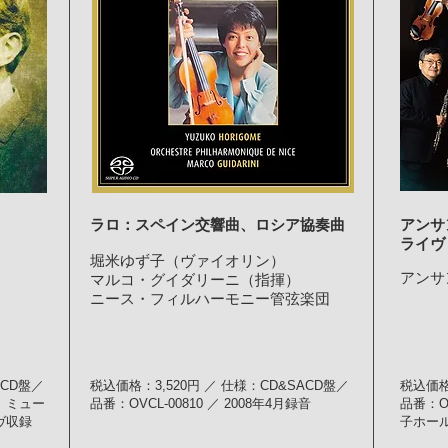
ラロ：スペイン交響曲、ロシア協奏曲
アンサ
ライヴ 
堀米ゆず子（ヴァイオリン）
アンサ
マルコ・グイダリーニ（指揮）
ニース・フィルハーモニー管弦楽団
ACD盤／
税込価格：3,520円 ／ 仕様：CD&SACD盤／
税込価格
9日 ミュー
品番：OVCL-00810 ／ 2008年4月録音
品番：OV
ヴ収録
子ホー