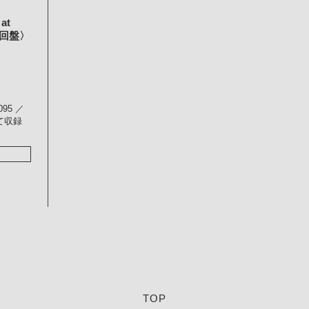
at
2〈初回盤〉
095 ／
にて収録
TOP