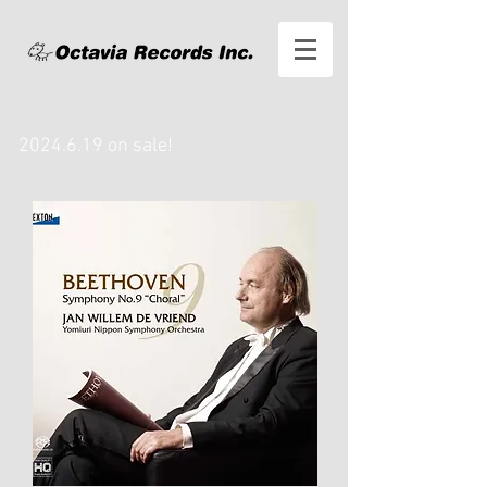
2024.6.19
on sale!