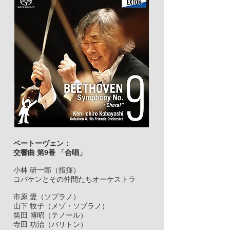
ベートーヴェン：
交響曲 第9番 「合唱」
小林 研一郎（指揮）
コバケンとその仲間たちオーケストラ
市原 愛（ソプラノ）
山下 牧子（メゾ・ソプラノ）
笛田 博昭（テノール）
寺田 功治（バリトン）