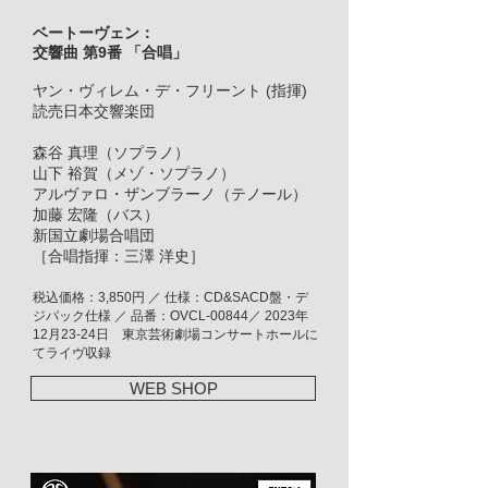
ベートーヴェン：
交響曲 第9番 「合唱」
ヤン・ヴィレム・デ・フリーント (指揮)
読売日本交響楽団
森谷 真理（ソプラノ）
山下 裕賀（メゾ・ソプラノ）
アルヴァロ・ザンブラーノ（テノール）
加藤 宏隆（バス）
新国立劇場合唱団
［合唱指揮：三澤 洋史］
税込価格：3,850円 ／ 仕様：CD&SACD盤・デ
ジパック仕様 ／ 品番：OVCL-00844／ 2023年
12月23-24日 東京芸術劇場コンサートホールに
てライヴ収録
WEB SHOP