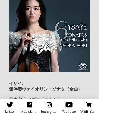
イザイ:
無伴奏ヴァイオリン・ソナタ（全曲）
青木 尚佳（ヴァイオリン）
Twitter
Facebook
Instagram
YouTube
WEB SHOP
税込価格：3,850円 ／ 仕様：CD&SACD盤 ／ 品
番：OVCL-00840／ 2023年12月19-20日、東
京、紀尾井ホールにて収録
WEB SHOP