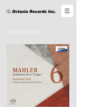
2024.8.28
on sale!