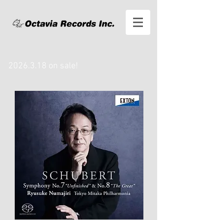
2026.3.18
on sale!