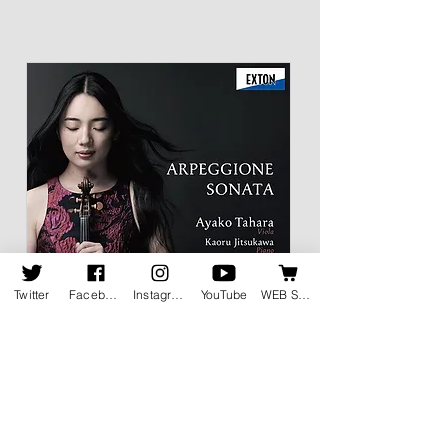
Twitter
Facebook
Instagram
YouTube
WEB SHOP
アルペジョーネ・ソナタ
田原 綾子（ヴィオラ）
實川 風（ピアノ）
税込価格：3,520円 ／ 仕様：CD盤 ／ 品番：