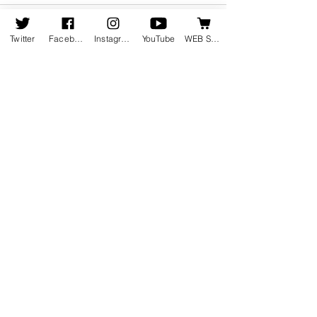
Twitter
Facebook
Instagram
YouTube
WEB SHOP
コメントを追加…
8月16日 タワーレコード
8月19日発売の
渋谷店にて「大久保瑠名
掲載しました
IN CONCERT」イベント
開催
ホーム
会社情報
会社概要
お知らせ
地図・アクセス
会社沿革
受賞歴
新譜情報
採用情報
​発売
中
​
お問い合わせ
​ウェブショップ
配信・ストリーミング
録音のご案内​
エクストンスタジオ
​
ライブ・レコーディング
​
東京
​
セッション録音
横浜
​
ディスク制作​
デザインワークス
​
映像制作
​
コーディネート