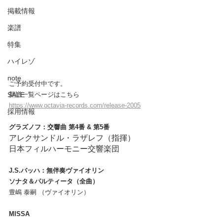
掲載情報
楽譜
特集
ハイレゾ
note
ご予約受付中です。 
SALE
新譜一覧ページはこちら
https://www.octavia-records.com/release-2005
採用情報
グラズノフ：交響曲 第4番 & 第5番
アレクサンドル・ラザレフ（指揮）
日本フィルハーモニー交響楽団
J.S.バッハ：無伴奏ヴァイオリン
ソナタ＆パルティータ（全曲）
豊嶋 泰嗣 （ヴァイオリン）
MISSA