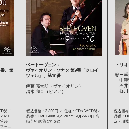
ベートーヴェン：
トリオ
0番、第
ヴァイオリン・ソナタ 第9番「クロイ
彩三重奏 
ツェル」、第10番
中津留
石井 
伊藤 亮太郎（ヴァイオリン）
香川 
清水 和音（ピアノ）
CD盤／
税込価格：3,850円 ／ 仕様：CD&SACD盤／
税込価格：
2020
品番：OVCL-00814／ 2022年9月29-30日 高
品番：OVC
(第56
崎芸術劇場にて収録
京・稲城
ンフォニ