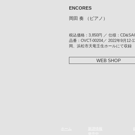
ENCORES
岡田 奏 （ピアノ）
税込価格：3,850円 ／ 仕様：CD&S
品番：OVCT-00204／ 2022年9月12‐
岡、浜松市天竜壬生ホールにて収録
WEB SHOP
ホーム
新譜情報
​発売
中