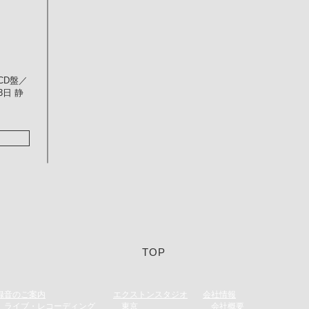
ACD盤／
13日 静
TOP
録音のご案内​
エクストンスタジオ
会社情報
​
ライブ・レコーディング
​
東京
会社概要